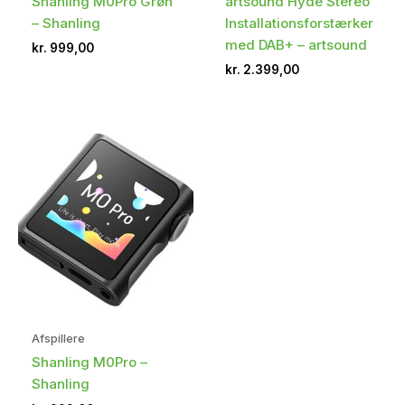
Shanling M0Pro Grøn
artsound Hyde Stereo
– Shanling
Installationsforstærker
med DAB+ – artsound
kr.
999,00
kr.
2.399,00
Afspillere
Shanling M0Pro –
Shanling