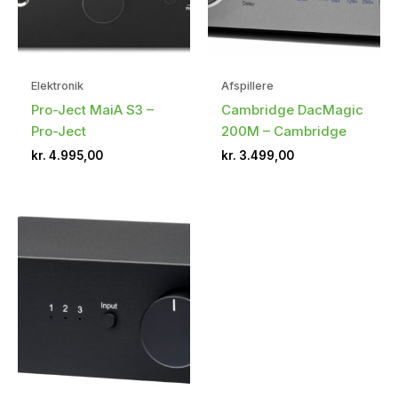
Elektronik
Afspillere
Pro-Ject MaiA S3 –
Cambridge DacMagic
Pro-Ject
200M – Cambridge
kr.
4.995,00
kr.
3.499,00