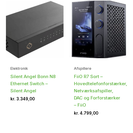
Elektronik
Afspillere
Silent Angel Bonn N8
FiiO R7 Sort –
Ethernet Switch –
Hovedtelefonforstærker,
Silent Angel
Netværksafspiller,
DAC og Forforstærker
kr.
3.349,00
– FiiO
kr.
4.799,00