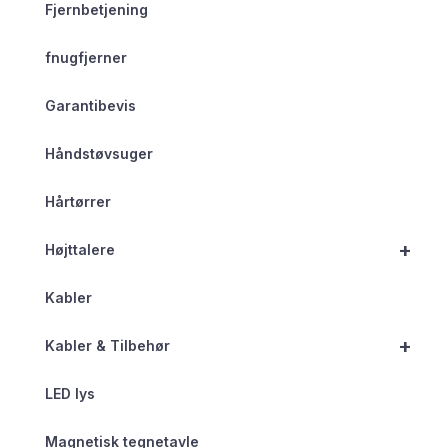
Fjernbetjening
fnugfjerner
Garantibevis
Håndstøvsuger
Hårtørrer
+
Højttalere
Kabler
+
Kabler & Tilbehør
LED lys
Magnetisk tegnetavle