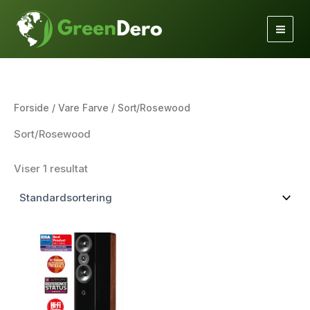
Gå
til
indholdet
Forside
/ Vare Farve / Sort/Rosewood
Sort/Rosewood
Viser 1 resultat