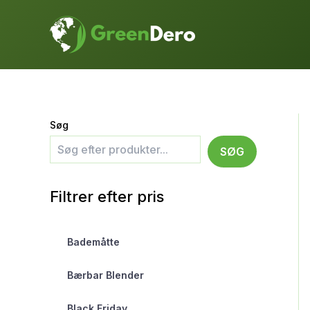
Gå
til
indholdet
Søg
SØG
Filtrer efter pris
Bademåtte
Bærbar Blender
Black Friday