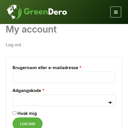
Gå
til
indholdet
My account
Log ind
Påkrævet
Brugernavn eller e-mailadresse
*
Påkrævet
Adgangskode
*
Husk mig
LOG IND